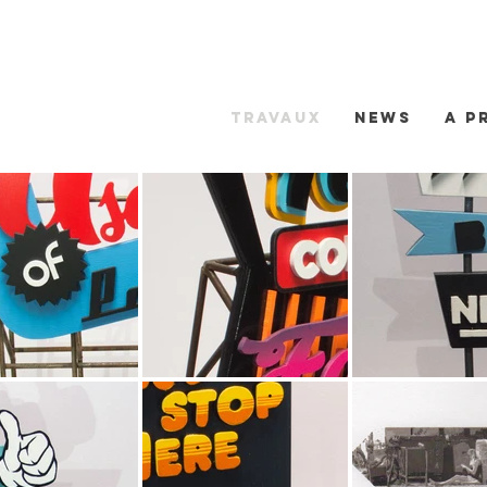
travaux
news
a p